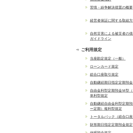
苦情・紛争解決措置の概要
経営者保証に関する取組方
自然災害による被災者の債
ガイドライン
ご利用規定
当座勘定規定（一般）
ローンカード規定
総合口座取引規定
自動継続期日指定定期預金
自由金利型定期預金Ｍ型（
単利型規定
自動継続自由金利型定期預
ー定期）複利型規定
トータルパック（総合口座
財形期日指定定期預金規定
休眠預金規定