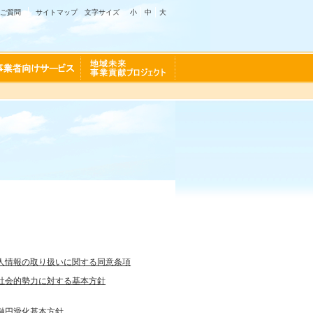
ご質問
サイトマップ
文字サイズ
小
中
大
人情報の取り扱いに関する同意条項
社会的勢力に対する基本方針
融円滑化基本方針