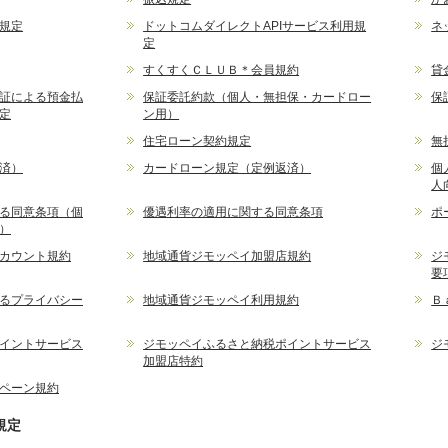
規定
ドットコムダイレクトAPIサービス利用規
ネ
定
すくすくＣＬＵＢ＊会員規約
貸
証による預金払
保証委託約款（個人・無担保・カードロー
保
定
ン用）
住宅ローン契約規定
無
済）
カードローン規定（定例返済）
個
人
る同意条項（個
優遇利率の適用に関する同意条項
ポ
）
カウント規約
地域通貨ジモッペイ加盟店規約
ジ
要
るプライバシー
地域通貨ジモッペイ利用規約
Ｂ
イントサービス
ジモッペイふるさと納税ポイントサービス
ジ
加盟店特約
ペーン規約
規定