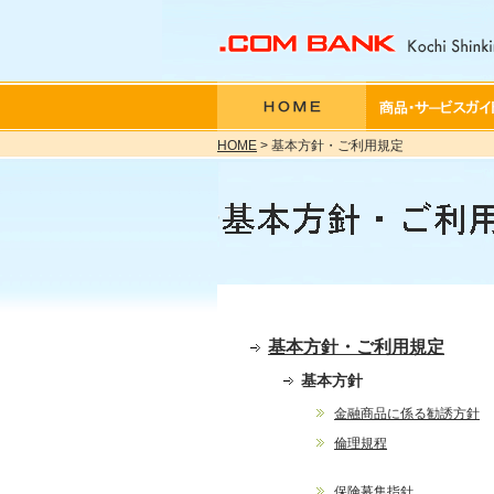
HOME
> 基本方針・ご利用規定
基本方針・ご利用規定
基本方針
金融商品に係る勧誘方針
倫理規程
保険募集指針