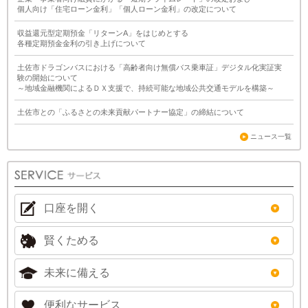
個人向け「住宅ローン金利」「個人ローン金利」の改定について
収益還元型定期預金「リターンA」をはじめとする
各種定期預金金利の引き上げについて
土佐市ドラゴンバスにおける「高齢者向け無償バス乗車証」デジタル化実証実
験の開始について
～地域金融機関によるＤＸ支援で、持続可能な地域公共交通モデルを構築～
土佐市との「ふるさとの未来貢献パートナー協定」の締結について
ニュース一覧
口座を開く
賢くためる
未来に備える
便利なサービス