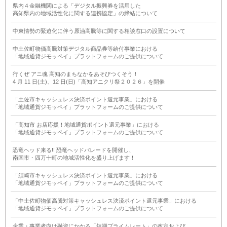
県内４金融機関による「デジタル振興券を活用した
高知県内の地域活性化に関する連携協定」の締結について
中東情勢の緊迫化に伴う原油高騰等に関する相談窓口の設置について
中土佐町物価高騰対策デジタル商品券等給付事業における
「地域通貨ジモッペイ」プラットフォームのご提供について
行くぜ アニ魂 高知のまちなかをあそびつくそう！
4 月 11 日(土)、12 日(日)「高知アニクリ祭２０２６」を開催
「土佐市キャッシュレス決済ポイント還元事業」における
「地域通貨ジモッペイ」プラットフォームのご提供について
「高知市 お店応援！地域通貨ポイント還元事業」における
「地域通貨ジモッペイ」プラットフォームのご提供について
恐竜ヘッド来る!! 恐竜ヘッドパレードを開催し、
南国市・四万十町の地域活性化を盛り上げます！
「須崎市キャッシュレス決済ポイント還元事業」における
「地域通貨ジモッペイ」プラットフォームのご提供について
「中土佐町物価高騰対策キャッシュレス決済ポイント還元事業」における
「地域通貨ジモッペイ」プラットフォームのご提供について
企業・事業者向け融資にかかる「短期プライムレート」の改定および