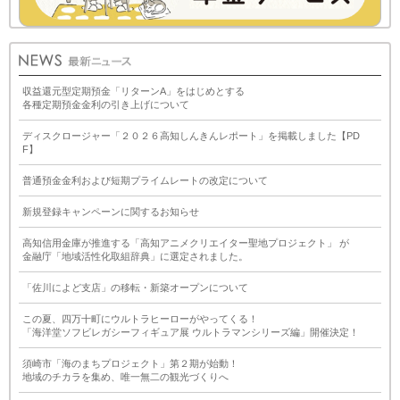
収益還元型定期預金「リターンA」をはじめとする
各種定期預金金利の引き上げについて
ディスクロージャー「２０２６高知しんきんレポート」を掲載しました【PD
F】
普通預金金利および短期プライムレートの改定について
新規登録キャンペーンに関するお知らせ
高知信用金庫が推進する「高知アニメクリエイター聖地プロジェクト」 が
金融庁「地域活性化取組辞典」に選定されました。
「佐川によど支店」の移転・新築オープンについて
この夏、四万十町にウルトラヒーローがやってくる！
「海洋堂ソフビレガシーフィギュア展 ウルトラマンシリーズ編」開催決定！
須崎市「海のまちプロジェクト」第２期が始動！
地域のチカラを集め、唯一無二の観光づくりへ