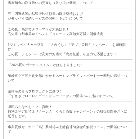
当座預金の取り扱いの見直し（取り扱い継続）について
三・四連式等の私製振込依頼書の取扱継続および
ジモッペイ収納サービスの開発（予定）について
この夏、高知でタローマンが大あばれ！
高知県３都市周遊イベント「タローマン高知大万博」開催決定！
｢ジモッペイ大々吉祭り」「大吉くじ」「アプリ登録キャンペーン」を同時開
催！
この夏、ジモッペイは高知のお店の「商売繁盛」を全力で応援します！
「2026夏のボーナスタイム」がはじまりました！
須崎市立市民文化会館にかかるネーミングライツ・パートナー契約の締結につ
いて
須崎海のまちプロジェクトに基づく
「すさきでロイロイゴールデンウィーク」の開催へのご協力について
県民みんなのおトクに貢献！
特別金利定期預金リターンＡ「くらし応援キャンペーン」の取扱期間をさらに
延長します。
事業貢献セミナー「高知県所得向上総合補助金徹底解説コース」の開催につい
て