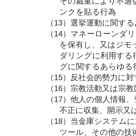
その裁量により不適
ンクを貼る行為
（13）選挙運動に関す
（14）マネーローンダ
を保有し、又はジモ
ダリングに利用する
グに関するあらゆる
（15）反社会的勢力に
（16）宗教活動又は宗
（17）他人の個人情報
不正に収集、開示又
（18）当金庫システムに
ツール、その他の技