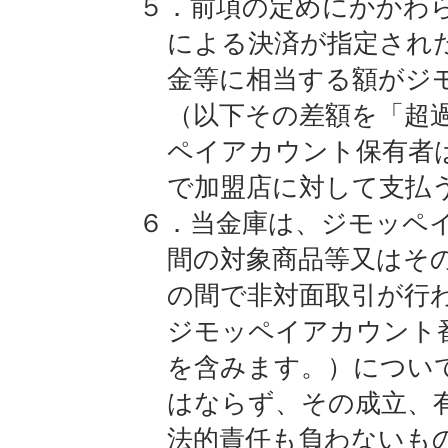
５．前項の定めにかかわ
による決済が指定され
金等に相当する額がジ
（以下その差額を「超
ペイアカウント保有者
で加盟店に対して支払
６．当金庫は、ジモッペ
間の対象商品等又はそ
の間で非対面取引が行
ジモッペイアカウント
を含みます。）につい
はならず、その成立、
法的責任も負わないも