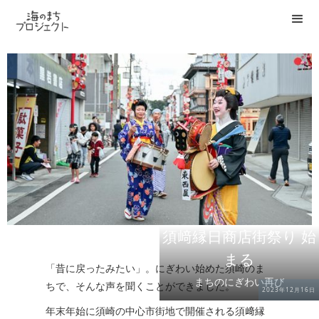
須﨑縁日商店街祭り 始
まる
「昔に戻ったみたい」。にぎわい始めた須崎のま
まちのにぎわい再び
ちで、そんな声を聞くことができました。
2023年12月16日
年末年始に須崎の中心市街地で開催される須﨑縁