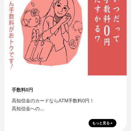
手数料0円
高知信金のカードならATM手数料0円！
高知信金への…