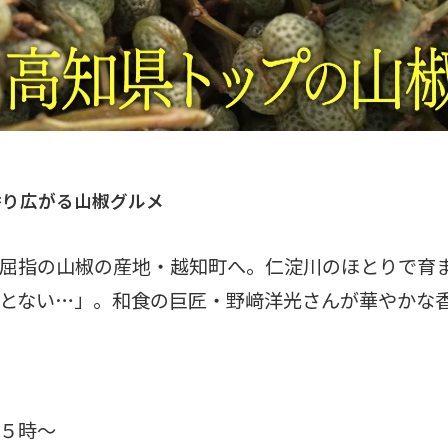
香り広がる山椒グルメ
屈指の山椒の産地・越知町へ。仁淀川のほとりで育
とない…」。和食の巨匠・野﨑洋光さんが華やかな
５時～