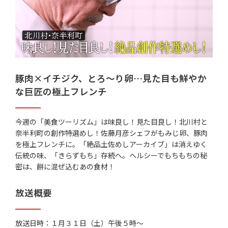
豚肉×イチジク、とろ～り卵…見た目も鮮やか
な巨匠の極上フレンチ
今週の「美食ツーリズム」は味良し！見た目良し！北川村と
奈半利町の創作特選めし！佐藤月彦シェフがもみじ卵、豚肉
を極上フレンチに。「絶品土佐めしアーカイブ」は消えゆく
伝統の味、「きらずもち」存続へ。ヘルシーでもちもちの秘
密は、餅に混ぜ込むあの食材！
放送概要
放送日時：１月３１日（土）午後５時～