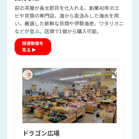
萩の茶屋が長太郎貝を仕入れる、創業40年のエ
ビや貝類の専門店。海から直汲みした海水を用
い、厳選した新鮮な貝類や伊勢海老、ワタリガニ
などが並ぶ。店頭で1個から購入可能。
関連動画を
見る ▶
ドラゴン広場
ドラゴン広場