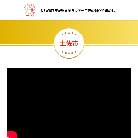
NEWS
巨匠が巡る美食ツアー
巨匠の創作特選めし