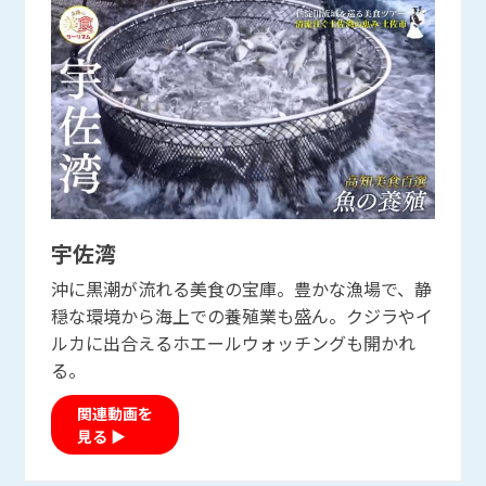
宇佐湾
宇佐湾
沖に黒潮が流れる美食の宝庫。豊かな漁場で、静
穏な環境から海上での養殖業も盛ん。クジラやイ
ルカに出合えるホエールウォッチングも開かれ
る。
関連動画を
見る ▶