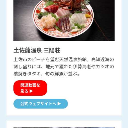
土佐龍温泉 三陽荘
土佐市のビーチを望む天然温泉旅館。高知近海の
刺し盛りには、地元で獲れた伊勢海老やカツオの
藁焼きタタキ、旬の鮮魚が並ぶ。
関連動画を
見る ▶
公式ウェブサイトへ ▶