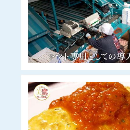
喫茶わのわ