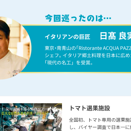
トマト選果施設
全国初、トマト専用の選果施
し、バイヤー調査で日本一に