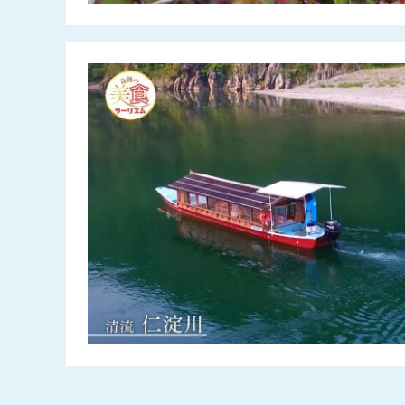
屋形船 仁淀川