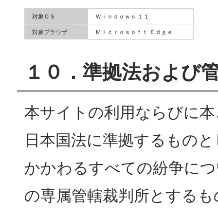
対象ＯＳ
Ｗｉｎｄｏｗｓ １１
対象ブラウザ
Ｍｉｃｒｏｓｏｆｔ Ｅｄｇｅ
１０．準拠法および
本サイトの利用ならびに本
日本国法に準拠するものと
かかわるすべての紛争につ
の専属管轄裁判所とするも