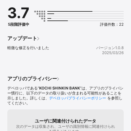
おいしさ、たのしさ、うつくしさ、あたたかさ・・・

3.7
画像・動画・説明などをテンプレート化された

画面に沿って入力するだけで発信できます。

5段階評価中
評価件数：22
[発信いただける情報]

店舗や施設の基本情報、PR情報、商品・サービス情報、お知らせ情
報、クーポン情報

アップデート
軽微な修正を行いました
バージョン1.0.8
デジタルのチカラと地域のチカラを結集して、

2025/03/26
高知にワクワクした未来を創るチャレンジです。

お手元のスマホから高知の商流をつくりましょう！

みんなのジモッチャおよびジモッチャビジネスは､高知信用金庫が創
アプリのプライバシー
立１００周年事業として取り組みしている「地域未来デジタル化貢
献プロジェクト」の一環として､㈰地域情報のプラットフォーム化､
デベロッパである“
KOCHI SHINKIN BANK
”は、アプリのプライバシ
㈪地域事業者へのデジタル化貢献､㈫地域の商流創造を目標として開
ー慣行に、以下のデータの取り扱いが含まれる可能性があることを
発し､提供する地域ポータルアプリです。
示しました。詳しくは、
デベロッパプライバシーポリシー
を参照し
てください。
ユーザに関連付けられたデータ
次のデータは収集され、ユーザの識別情報に関連付けられ