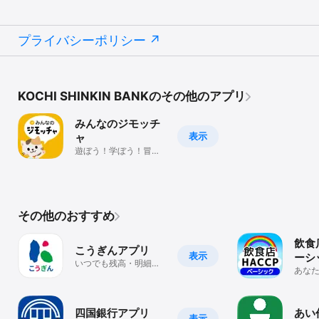
プライバシーポリシー
KOCHI SHINKIN BANKのその他のアプリ
みんなのジモッチ
表示
ャ
遊ぼう！学ぼう！冒険
しよう！ジモトを深め
るコンテンツが満載！
その他のおすすめ
飲食
こうぎんアプリ
表示
ーシ
いつでも残高・明細確
あな
認
らHA
めま
四国銀行アプリ
あい
表示