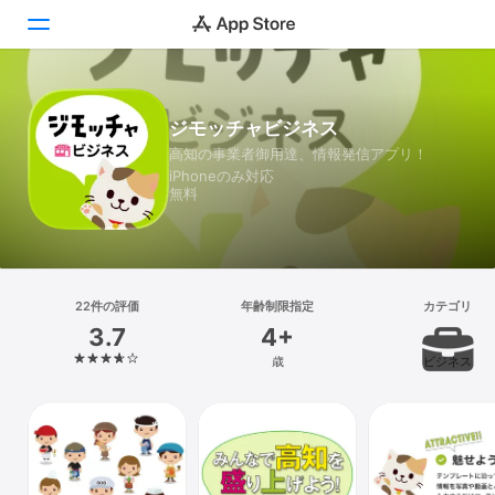
Today
ジモッチャビジネス
高知の事業者御用達、情報発信アプリ！
ゲーム
iPhoneのみ対応
無料
アプリ
Arcade
検索
22件の評価
年齢制限指定
カテゴリ
3.7
4+
プラットフォーム
歳
ビジネス
iPhone
iPad
Mac
Vision