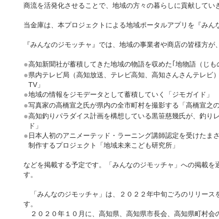
商流を活発化させることで、地域の方々の暮らしに貢献してい
当金庫は、本プロジェクトによる地域ポータルアプリを『みん
『みんなのジモッチャ』では、地域の事業者や商店の皆様方が
●
高知新聞社が蓄積してきた地域の物語を収めた｢地物語（じも
●
県内テレビ局（高知放送、テレビ高知、高知さんさんテレビ
TV」
●
地域の情報をジモデータとして蓄積していく「ジモガイド」
●
写真家の高橋宣之氏が県内の全市町村を撮影する「高橋宣之
●
高知釣りパラダイス計画を構想している黒笹慈幾氏が、釣り
ド」
●
日本人初のアニメーテッド・ラーニング講師認定を受けたま
制作するプロジェクト「地域未来こども研究所」
などを掲載する予定です。「みんなのジモッチャ」への掲載を
す。
「みんなのジモッチャ」は、２０２２年中旬ごろのリリースを
す。
２０２０年１０月に、高知県、高知県市長会、高知県町村会の