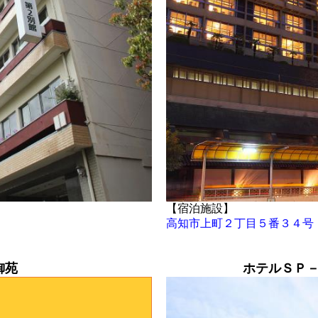
【宿泊施設】
高知市上町２丁目５番３４号
御苑
ホテルＳＰ