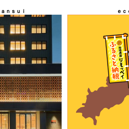
ｎａｎｓｕｉ
ｅｃ