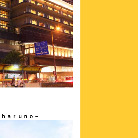
－ｈａｒｕｎｏ－