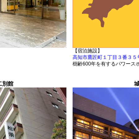
【宿泊施設】
高知市鷹匠町１丁目３番３５
樹齢600年を有するパワース
二別館