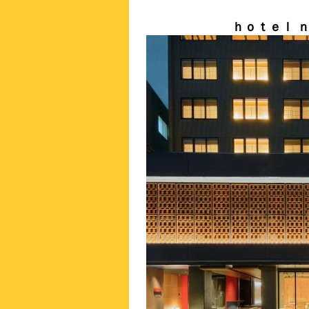
ｈｏｔｅｌ 