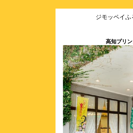
ジモッペイふ
高知プリン