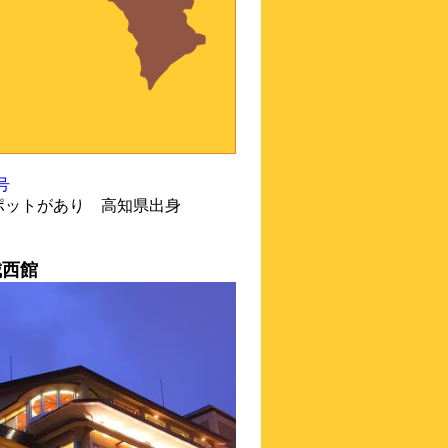
号
ポットがあり 高知県出身
城西館