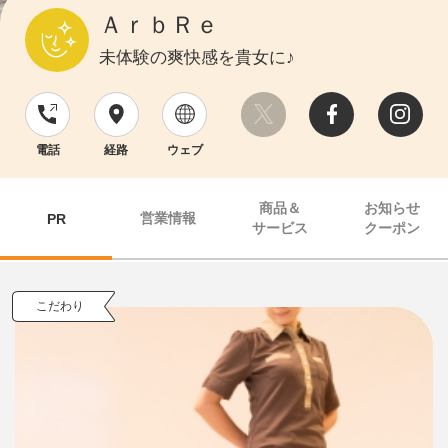
ＡｒｂＲｅ
未体験の爽快感を貴女に♪
電話
経路
ウェブ
商品＆
お知らせ
営業情報
PR
サービス
クーポン
こだわり