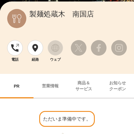
製麺処蔵木 南国店
電話
経路
ウェブ
商品＆
お知らせ
営業情報
PR
サービス
クーポン
ただいま準備中です。