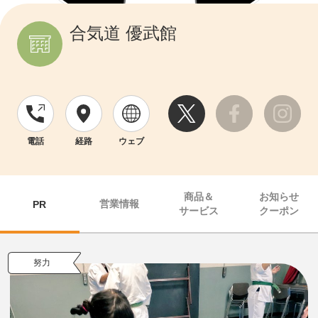
合気道 優武館
電話
経路
ウェブ
商品＆
お知らせ
営業情報
PR
サービス
クーポン
努力