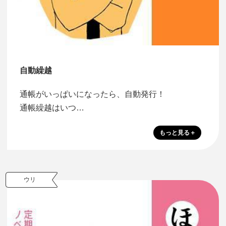
自動繰越
通帳がいっぱいになったら、自動発行！
通帳繰越はいつ…
ウリ