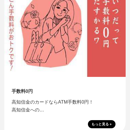
手数料0円
高知信金のカードならATM手数料0円！
高知信金への…