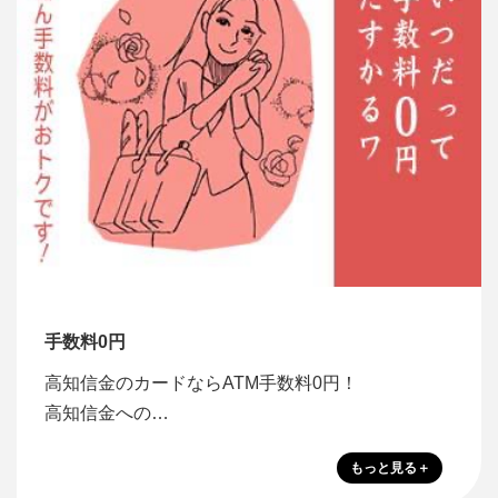
手数料0円
高知信金のカードならATM手数料0円！
高知信金への…